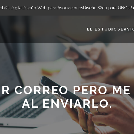
eb
Kit Digital
Diseño Web para Asociaciones
Diseño Web para ONGs
Pá
EL ESTUDIO
SERVI
IR CORREO PERO ME
AL ENVIARLO.