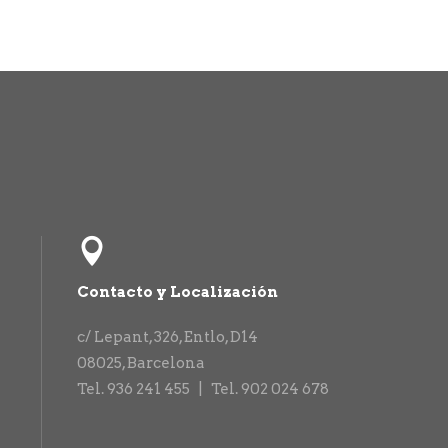
Contacto y Localización
c/ Lepant, 326, Entlo, D14
08025
,
Barcelona
Tel. 936 241 455 |
Tel. 902 024 678