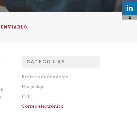
X
 ENVIARLO.
CATEGORÍAS
Registro de dominios
Hospedaje
re
FTP
k
Correo electrónico