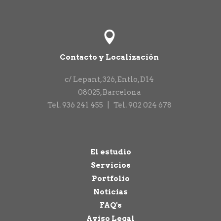
Contacto y Localización
c/ Lepant, 326, Entlo, D14
08025
,
Barcelona
Tel.
936 241 455
|
Tel.
902 024 678
El estudio
Servicios
Portfolio
Noticias
FAQ's
Aviso Legal