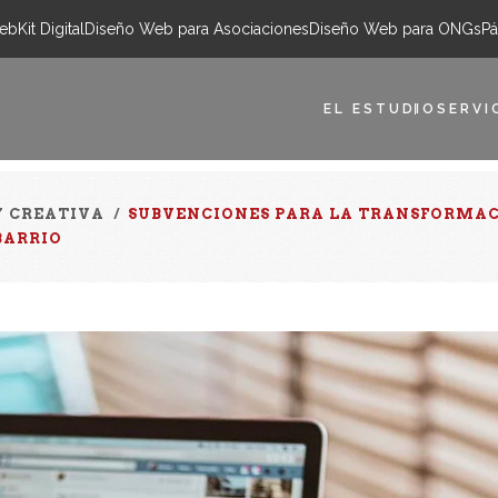
eb
Kit Digital
Diseño Web para Asociaciones
Diseño Web para ONGs
Pá
EL ESTUDIO
SERVI
Y CREATIVA
/
SUBVENCIONES PARA LA TRANSFORMAC
BARRIO