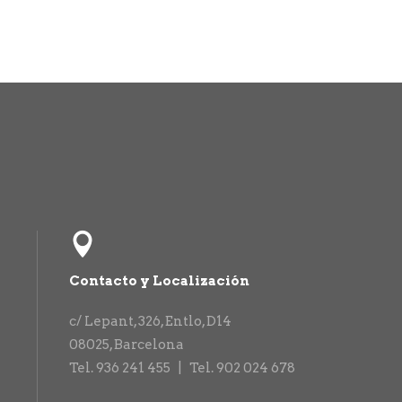
Contacto y Localización
c/ Lepant, 326, Entlo, D14
08025
,
Barcelona
Tel. 936 241 455 |
Tel. 902 024 678