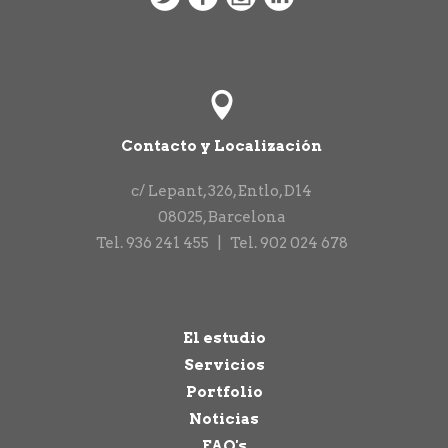
Contacto y Localización
c/ Lepant, 326, Entlo, D14
08025
,
Barcelona
Tel.
936 241 455
|
Tel.
902 024 678
El estudio
Servicios
Portfolio
Noticias
FAQ's