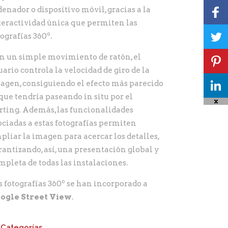
denador o dispositivo móvil, gracias a la
teractividad única que permiten las
tografías 360º.
n un simple movimiento de ratón, el
uario controla la velocidad de giro de la
agen, consiguiendo el efecto más parecido
 que tendría paseando in situ por el
X
rting. Además, las funcionalidades
ociadas a estas fotografías permiten
pliar la imagen para acercar los detalles,
rantizando, así, una presentación global y
mpleta de todas las instalaciones.
s fotografías 360º se han incorporado a
ogle Street View
.
Categorías