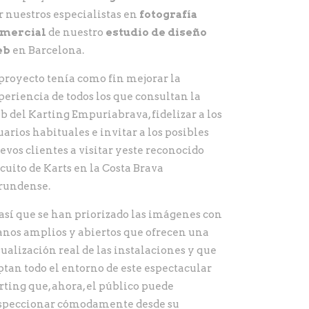
r nuestros especialistas en
fotografía
mercial
de nuestro
estudio de diseño
eb
en Barcelona.
 proyecto tenía como fin mejorar la
periencia de todos los que consultan la
b del Karting Empuriabrava, fidelizar a los
uarios habituales e invitar a los posibles
evos clientes a visitar yeste reconocido
rcuito de Karts en la Costa Brava
rundense.
 así que se han priorizado las imágenes con
anos amplios y abiertos que ofrecen una
sualización real de las instalaciones y que
ptan todo el entorno de este espectacular
rting que, ahora, el público puede
speccionar cómodamente desde su