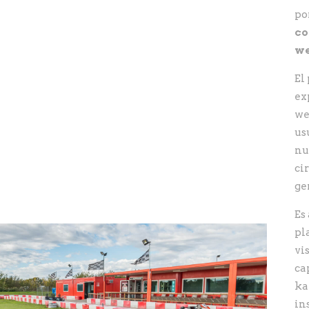
po
co
w
El
ex
we
us
nu
ci
ge
Es
pl
vi
ca
ka
in