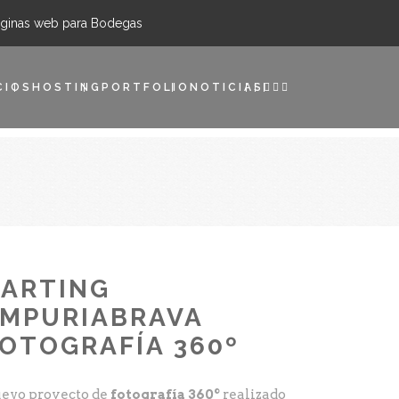
ginas web para Bodegas
CIOS
HOSTING
PORTFOLIO
NOTICIAS
ARTING
MPURIABRAVA
OTOGRAFÍA 360º
evo proyecto de
fotografía 360º
realizado