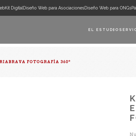
eb
Kit Digital
Diseño Web para Asociaciones
Diseño Web para ONGs
Pá
EL ESTUDIO
SERVI
IABRAVA FOTOGRAFÍA 360º
K
E
F
Nu