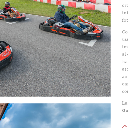
or
in
fo
Co
us
im
al
ka
as
am
ga
co
La
Go