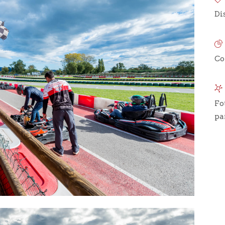
Di
Co
Fo
pa