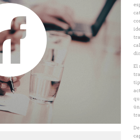
es
ca
co
id
tr
ca
di
El
tr
ti
ac
qu
ún
tr
De
ca