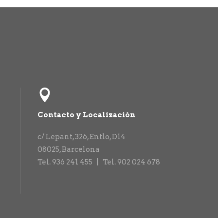
Contacto y Localización
c/ Lepant, 326, Entlo, D14
08025
,
Barcelona
Tel. 936 241 455 |
Tel. 902 024 678