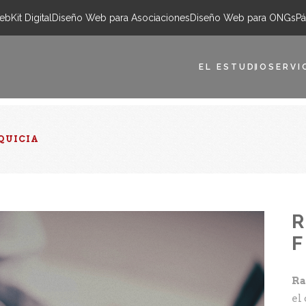
eb
Kit Digital
Diseño Web para Asociaciones
Diseño Web para ONGs
Pá
EL ESTUDIO
SERVI
QUICIA
F
Ra
el