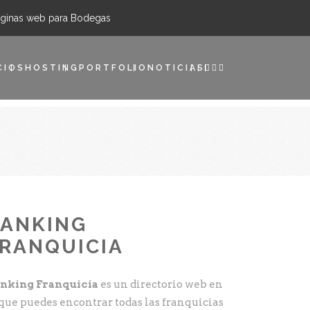
ginas web para Bodegas
CIOS
HOSTING
PORTFOLIO
NOTICIAS
RANKING
RANQUICIA
nking Franquicia
es un directorio web en
 que puedes encontrar todas las franquicias