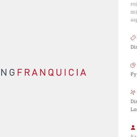
ro
mi
as
Di
P
Di
Lo
Ra