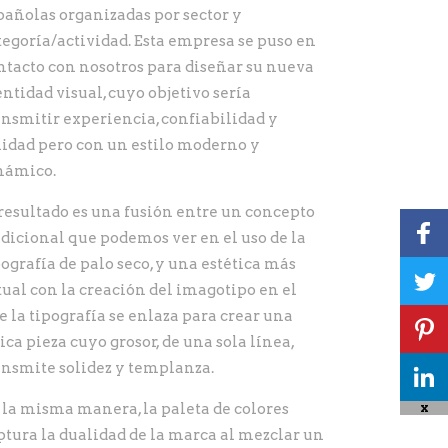
pañolas organizadas por sector y
tegoría/actividad. Esta empresa se puso en
ntacto con nosotros para diseñar su nueva
entidad visual, cuyo objetivo sería
ansmitir experiencia, confiabilidad y
lidad pero con un estilo moderno y
námico.
 resultado es una fusión entre un concepto
adicional que podemos ver en el uso de la
pografía de palo seco, y una estética más
tual con la creación del imagotipo en el
e la tipografía se enlaza para crear una
ica pieza cuyo grosor, de una sola línea,
ansmite solidez y templanza.
 la misma manera, la paleta de colores
X
ptura la dualidad de la marca al mezclar un