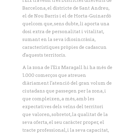
l'Eix travessi tres Districtes diferents de
Barcelona, el districte de Sant Andreu,
el de Nou Barris i el de Horta-Guinardó
quelcom que, sens dubte, li aporta una
dosi extra de personalitat i vitalitat,
sumant en la seva idiosincràsia,
característiques pròpies de cadascun
d'aquests territoris.
A la zona de l'Eix Maragall hi ha més de
1.000 comerços que atreuen
diàriament l'atenció del gran volum de
ciutadans que passegen per la zona, i
que compleixen, a més, amb les
expectatives dels veïns del territori
que valoren, sobretot, la qualitat de la
seva oferta, el seu caràcter proper, el
tracte professional, i la seva capacitat,