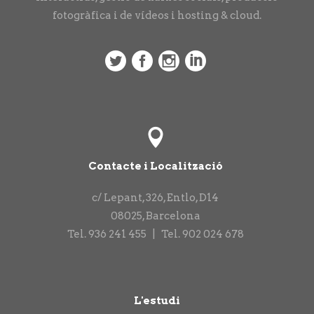
fotogràfica i de vídeos i hosting & cloud.
Contacte i Localització
c/ Lepant, 326, Entlo, D14
08025
,
Barcelona
Tel.
936 241 455
|
Tel.
902 024 678
L'estudi