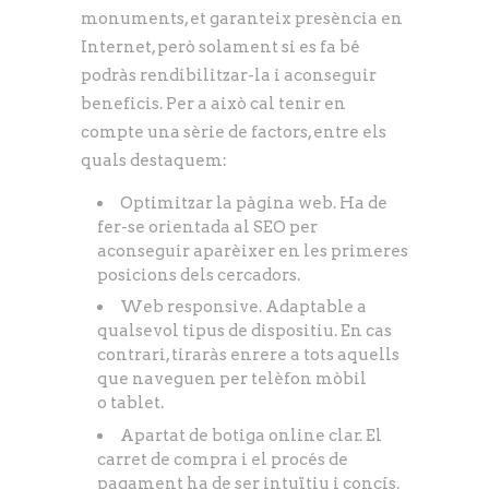
monuments, et garanteix presència en
Internet, però solament si es fa bé
podràs rendibilitzar-la i aconseguir
beneficis. Per a això cal tenir en
compte una sèrie de factors, entre els
quals destaquem:
Optimitzar la pàgina web. Ha de
fer-se orientada al SEO per
aconseguir aparèixer en les primeres
posicions dels cercadors.
Web responsive. Adaptable a
qualsevol tipus de dispositiu. En cas
contrari, tiraràs enrere a tots aquells
que naveguen per telèfon mòbil
o tablet.
Apartat de botiga online clar. El
carret de compra i el procés de
pagament ha de ser intuïtiu i concís.