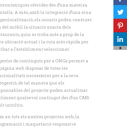
stronòmiques oferides des d'una mateixa
ntalla. A més, amb la integració d'una eina
 geolocalització, els usuaris poden conèixer
s del mòbil la situació exacta dels
staurants, quin es troba més a prop de la
va ubicació actual i la ruta més ràpida per
X
ribar a l'establiment seleccionat.
 gestor de continguts per a ONGs permet a
 pàgina web disposar de totes les
ncionalitats necessàries per a la seva
togestió, de tal manera que els
sponsables del projecte poden actualitzar
cilment qualsevol contingut des d'un CMS
lt intuïtiu.
m en tots els nostres projectes web, la
ogramació i maquetació responsive