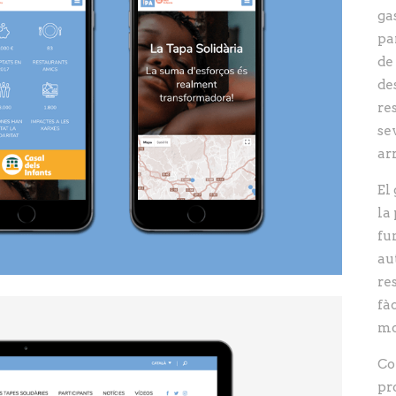
ga
pa
de
de
re
se
ar
El
la
fu
au
re
fà
mo
Co
pr