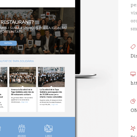
pe
vi
or
sm
Di
ht
O