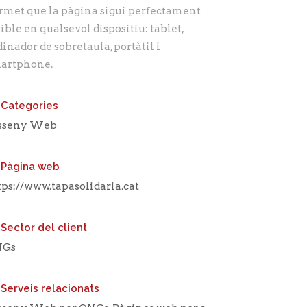
rmet que la pàgina sigui perfectament
sible en qualsevol dispositiu: tablet,
dinador de sobretaula, portàtil i
artphone.
Categories
sseny Web
Pàgina web
tps://www.tapasolidaria.cat
Sector del client
NGs
Serveis relacionats