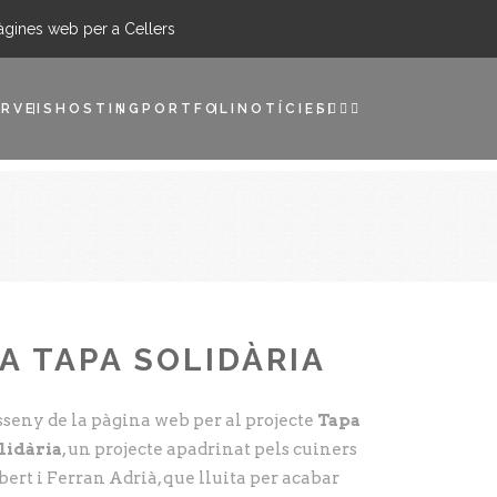
àgines web per a Cellers
RVEIS
HOSTING
PORTFOLI
NOTÍCIES
A TAPA SOLIDÀRIA
sseny de la pàgina web per al projecte
Tapa
lidària
, un projecte apadrinat pels cuiners
bert i Ferran Adrià, que lluita per acabar