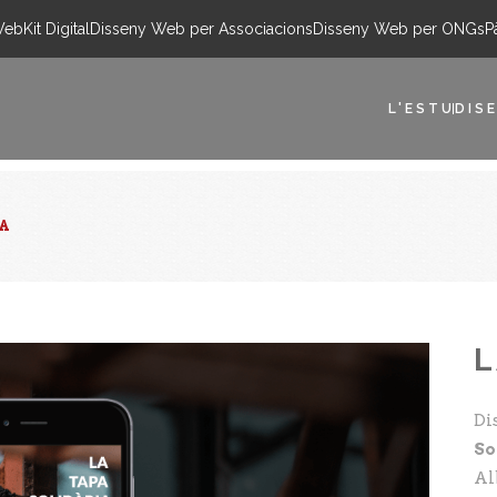
Web
Kit Digital
Disseny Web per Associacions
Disseny Web per ONGs
P
L'ESTUDI
SE
IA
L
Di
So
Al