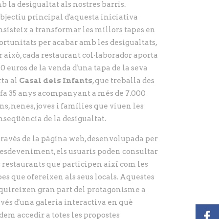
b la desigualtat als nostres barris.
objectiu principal d'aquesta iniciativa
nsisteix a transformar les millors tapes en
ortunitats per acabar amb les desigualtats,
r això, cada restaurant col·laborador aporta
50 euros de la venda d'una tapa de la seva
rta al
Casal dels Infants
, que treballa des
 fa 35 anys acompanyant a més de 7.000
ns, nenes, joves i famílies que viuen les
nseqüència de la desigualtat.
través de la pàgina web, desenvolupada per
l'esdeveniment, els usuaris poden consultar
s restaurants que participen així com les
pes que ofereixen als seus locals. Aquestes
quireixen gran part del protagonisme a
avés d'una galeria interactiva en què
dem accedir a totes les propostes