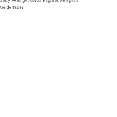
sseny Web per ONGs
,
Pàgines web per a
tes de Tapes