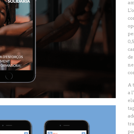
am
L'
co
op
pe
0,
ca
de
ne
co
A 
a 
el
ta
ad
tr
po