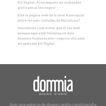
Kit Digital: Aconsegueix un ordinador
gratis per al teu negoci
Està la pàgina web de la teva Associació
entre les més visitades de Barcelona?
Descobreix com evitar que el teu web
desaparegui amb l'eliminació dels
dominis business.site i negocio.site amb
els ajuts del Kit Digital
Som una agència de disseny gràfic i multimèdia