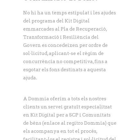
No hi ha un temps estipulat i les ajudes
del programa del Kit Digital
emmarcades al Pla de Recuperació,
Transformació i Resiliència del
Govern es concedeixen per ordre de
sol·licitud, aplicant-se el règim de
concurrència no competitiva, fins a
esgotar els fons destinats a aquesta
ajuda.
A Dommia oferim a tots els nostres
clients un servei gratuït especialitzat
en Kit Digital per a SCP i Comunitats
de béns (enlace al regitro Dommia) que
els acompanya en tot el procés,
facilitant-los el registre i sol·licitud del