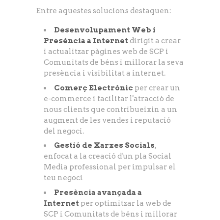
Entre aquestes solucions destaquen:
Desenvolupament Web i
Presència a Internet
dirigit a crear
i actualitzar pàgines web de SCP i
Comunitats de béns i millorar la seva
presència i visibilitat a internet.
Comerç Electrònic
per crear un
e-commerce i facilitar l'atracció de
nous clients que contribueixin a un
augment de les vendes i reputació
del negoci.
Gestió de Xarxes Socials
,
enfocat a la creació d'un pla Social
Media professional per impulsar el
teu negoci
Presència avançada a
Internet
per optimitzar la web de
SCP i Comunitats de béns i millorar