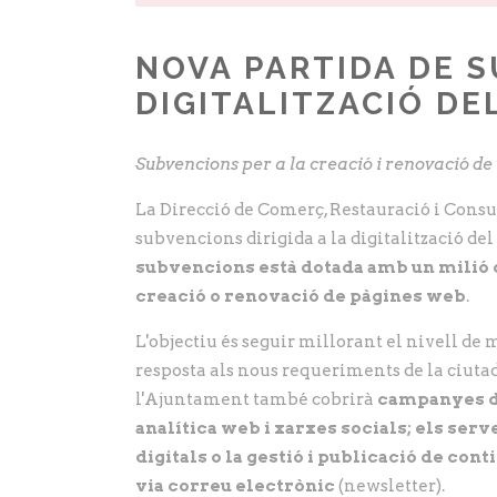
NOVA PARTIDA DE S
DIGITALITZACIÓ DE
Subvencions per a la creació i renovació de
La Direcció de Comerç, Restauració i Consu
subvencions dirigida a la digitalització del 
subvencions està dotada amb un milió d
creació o renovació de pàgines web
.
L'objectiu és seguir millorant el nivell de
resposta als nous requeriments de la ciuta
l'Ajuntament també cobrirà
campanyes de
analítica web i xarxes socials; els ser
digitals o la gestió i publicació de cont
via correu electrònic
(newsletter).