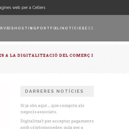
àgines web per a Cellers
RVEIS
HOSTING
PORTFOLI
NOTÍCIES
S A LA DIGITALITZACIÓ DEL COMERÇ I
DARRERES NOTÍCIES
Si ja són aquí ... que comprin als
negocis associats.
Digitalitza't per acceptar pagaments
amb criptomonedes: guia per a