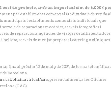
l cost de projecte, amb un import màxim de 6.000 € pe
sivament per establiments comercials individuals de venda a
cats municipals i establiments comercials individuals que
 i serveis de reparacions mecànics, serveis fotogràfics i
erveis de reparacions, agències de viatges detallistes, tintore
a i bellesa, serveis de menjar preparat i càtering o clíniques
ntar fins al pròxim 13 de maig de 2021 de forma telemàtica 
nt de Barcelona
na.cat/oficinavirtual/ca
o, presencialment, a les Oficines
rcelona (OAC).