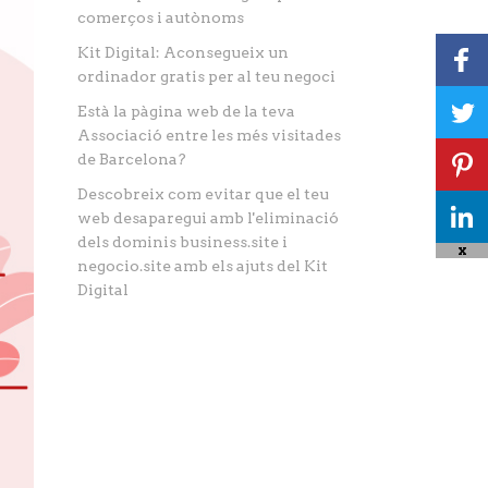
comerços i autònoms
Kit Digital: Aconsegueix un
ordinador gratis per al teu negoci
Està la pàgina web de la teva
Associació entre les més visitades
de Barcelona?
Descobreix com evitar que el teu
web desaparegui amb l'eliminació
dels dominis business.site i
X
negocio.site amb els ajuts del Kit
Digital