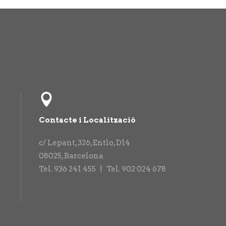
Contacte i Localització
c/ Lepant, 326, Entlo, D14
08025
,
Barcelona
Tel. 936 241 455 |
Tel. 902 024 678