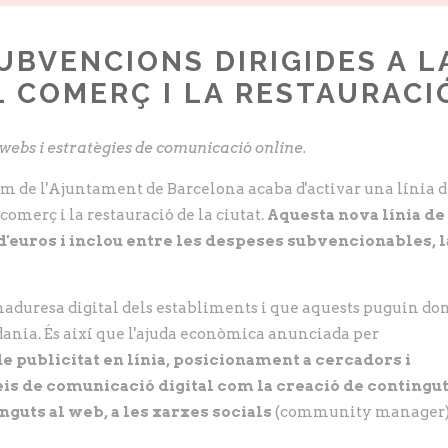
UBVENCIONS DIRIGIDES A L
L COMERÇ I LA RESTAURACI
 webs i estratègies de comunicació online.
m de l'Ajuntament de Barcelona acaba d'activar una línia 
comerç i la restauració de la ciutat.
Aquesta nova línia de
'euros i inclou entre les despeses subvencionables, l
 maduresa digital dels establiments i que aquests puguin do
dania. És així que l'ajuda econòmica anunciada per
 publicitat en línia, posicionament a cercadors i
veis de comunicació digital com la creació de contingu
inguts al web, a les xarxes socials
(community manager