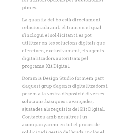
les millors opcions per a autònoms i
pimes.
La quantia del bo està directament
relacionada amb el tram en el qual
s'inclogui el sol·licitant i es pot
utilitzar en les solucions digitals que
ofereixen, exclusivament, els agents
digitalitzadors autoritzats pel
programa Kit Digital.
Dommia Design Studio formem part
d'aquest grup d'agents digitalitzadors i
posem a la vostra disposició diverses
solucions, bàsiques i avançades,
ajustades als requisits del Kit Digital.
Contacteu amb nosaltres i us
acompanyarem en tot el procés de
sol·licitud i gestió de l'ajuda, inclòs el