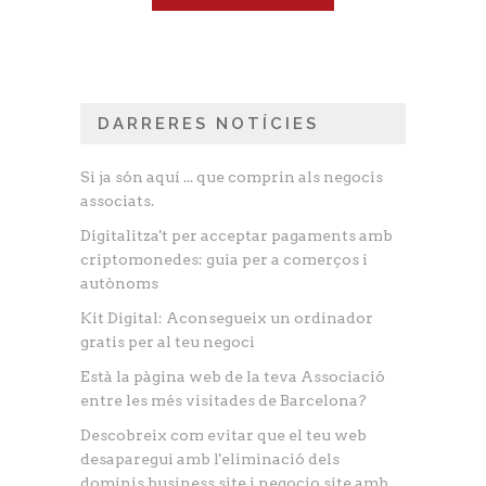
DARRERES NOTÍCIES
Si ja són aquí ... que comprin als negocis
associats.
Digitalitza't per acceptar pagaments amb
criptomonedes: guia per a comerços i
autònoms
Kit Digital: Aconsegueix un ordinador
gratis per al teu negoci
Està la pàgina web de la teva Associació
entre les més visitades de Barcelona?
Descobreix com evitar que el teu web
desaparegui amb l'eliminació dels
dominis business.site i negocio.site amb