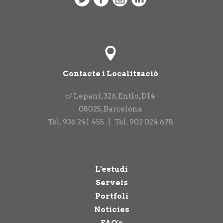
Contacte i Localització
c/ Lepant, 326, Entlo, D14
08025
,
Barcelona
Tel.
936 241 455
|
Tel.
902 024 678
L'estudi
Serveis
Portfoli
Notícies