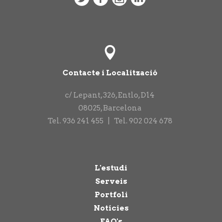
Contacte i Localització
c/ Lepant, 326, Entlo, D14
08025
,
Barcelona
Tel.
936 241 455
|
Tel.
902 024 678
L'estudi
Serveis
Portfoli
Notícies
FAQ's