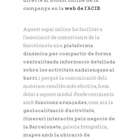
directe al mòdul online de la
campanya en la
web de l'ACIB
.
Aquest espai online ha facilitat a
l'associació de comerciants de la
Barceloneta una
plataforma
dinàmica per compartir de forma
centralitzada informació detallada
sobre les activitats nadalenques al
barri
, i perquè la comunicació dels
mateixos resultés més efectiva, hem
dotat a aquest mòdul d'esdeveniments
amb
funcions avançades
, com ara la
geolocalització d'activitats
,
itinerari interactiu pels negocis de
la Barceloneta
, galeria fotogràfica,
mapes amb la ubicació de