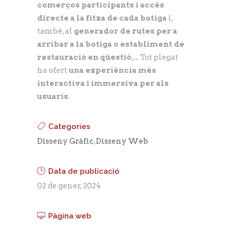
comerços participants i accés
directe a la fitxa de cada botiga
i,
també, al
generador de rutes per a
arribar a la botiga o establiment de
restauració en qüestió
, ... Tot plegat
ha ofert
una experiència més
interactiva i immersiva per als
usuaris
.
Categories
Disseny Gràfic
,
Disseny Web
Data de publicació
02 de gener, 2024
Pàgina web