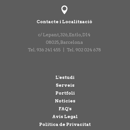
Contacte i Localització
c/ Lepant, 326, Entlo, D14
08025
,
Barcelona
Tel.
936 241 455
|
Tel.
902 024 678
L'estudi
Serveis
Portfoli
Notícies
FAQ's
Avís Legal
Política de Privacitat