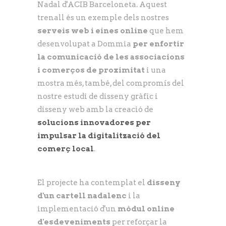
Nadal d'ACIB Barceloneta. Aquest
trenall és un exemple dels nostres
serveis web i eines online
que hem
desenvolupat a Dommia
per enfortir
la comunicació de les associacions
i comerços de proximitat
i una
mostra més, també, del compromís del
nostre estudi de disseny gràfic i
disseny web amb la creació de
solucions innovadores per
impulsar la digitalització del
comerç local
.
El projecte ha contemplat el
disseny
d'un cartell nadalenc
i la
implementació d'un
mòdul online
d'esdeveniments
per reforçar la