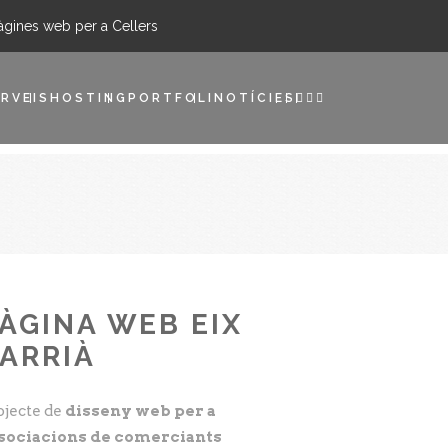
àgines web per a Cellers
RVEIS
HOSTING
PORTFOLI
NOTÍCIES
ÀGINA WEB EIX
ARRIÀ
ojecte de
disseny web per a
sociacions de comerciants