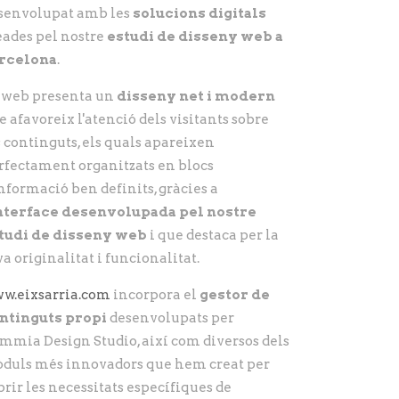
senvolupat amb les
solucions digitals
eades pel nostre
estudi de disseny web a
rcelona
.
 web presenta un
disseny net i modern
e afavoreix l'atenció dels visitants sobre
s continguts, els quals apareixen
rfectament organitzats en blocs
informació ben definits, gràcies a
nterface
desenvolupada pel nostre
tudi de disseny web
i que destaca per la
va originalitat i funcionalitat.
w.eixsarria.com
incorpora el
gestor de
ntinguts propi
desenvolupats per
mmia Design Studio, així com diversos dels
duls més innovadors que hem creat per
brir les necessitats específiques de