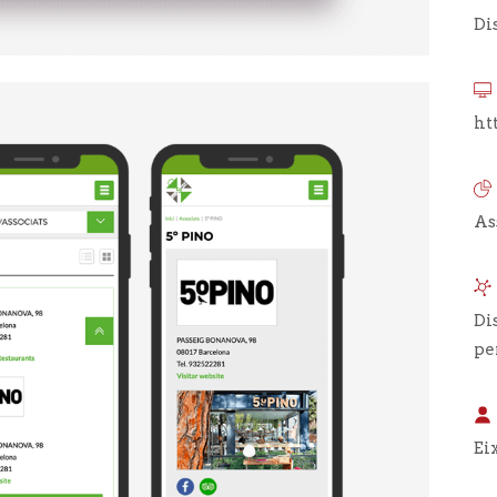
Di
ht
As
Di
pe
Ei