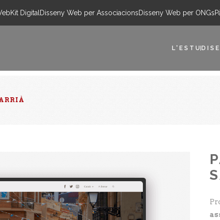
Web
Kit Digital
Disseny Web per Associacions
Disseny Web per ONGs
P
L'ESTUDI
SE
SARRIÀ
P
S
Pr
as