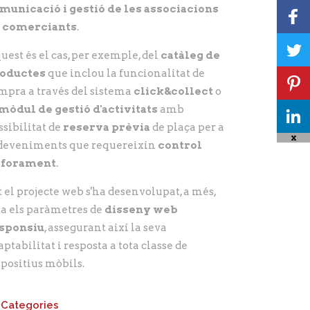
municació i gestió de les associacions
 comerciants
.
uest és el cas, per exemple, del
catàleg de
oductes
que inclou la funcionalitat de
mpra a través del sistema
click&collect
o
mòdul de gestió d'activitats
amb
ssibilitat de
reserva prèvia
de plaça per a
X
deveniments que requereixin
control
aforament
.
t el projecte web s'ha desenvolupat, a més,
ta els paràmetres de
disseny web
sponsiu
, assegurant així la seva
aptabilitat i resposta a tota classe de
spositius mòbils.
Categories