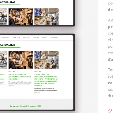
co
de
Aq
pr
co
el
po
es
d'
To
so
re
ad
di