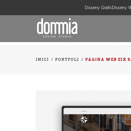
Disseny Gràfic
Disseny 
INICI
/
PORTFOLI
/
PÀGINA WEB EIX 