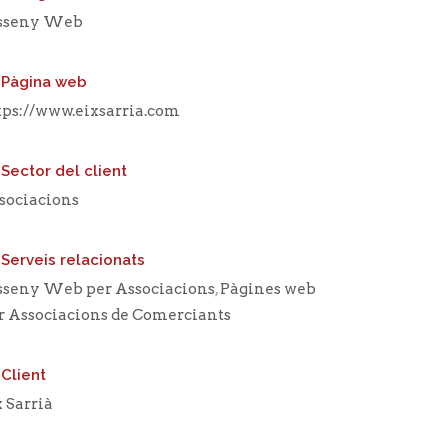
sseny Web
Pàgina web
tps://www.eixsarria.com
Sector del client
sociacions
Serveis relacionats
sseny Web per Associacions
,
Pàgines web
r Associacions de Comerciants
Client
x Sarrià