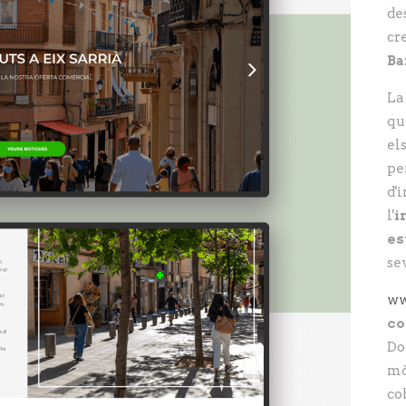
de
cr
Ba
La
qu
el
pe
d'
l'
i
es
se
ww
co
Do
mò
co