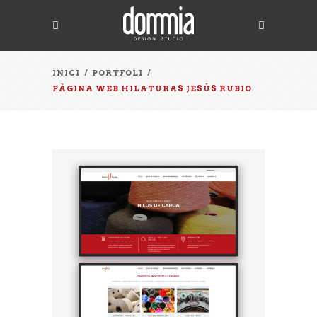
INICI
/
PORTFOLI
/
PÀGINA WEB HILATURAS JESÚS RUBIO