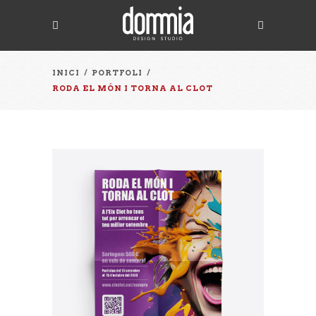
INICI
/
PORTFOLI
/
RODA EL MÓN I TORNA AL CLOT