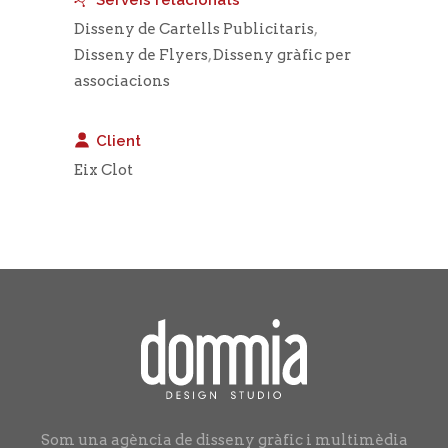
Serveis relacionats
Disseny de Cartells Publicitaris
,
Disseny de Flyers
,
Disseny gràfic per
associacions
Client
Eix Clot
Som una agència de disseny gràfic i multimèdia