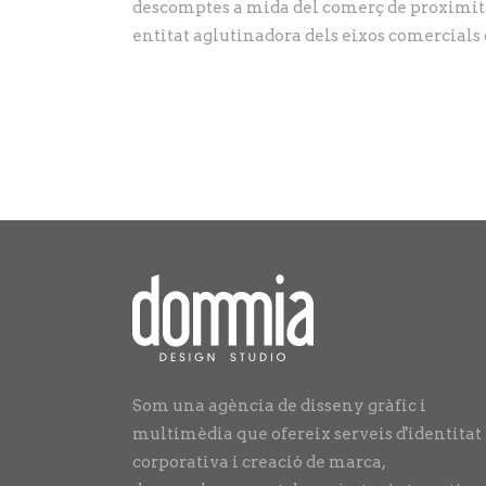
descomptes a mida del comerç de proximita
entitat aglutinadora dels eixos comercials 
Som una agència de disseny gràfic i
multimèdia que ofereix serveis d'identitat
corporativa i creació de marca,