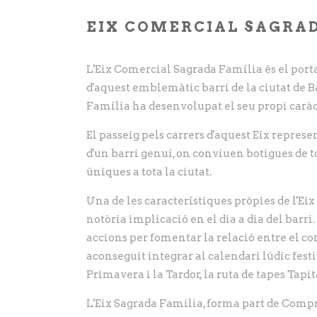
EIX COMERCIAL SAGRA
L'Eix Comercial Sagrada Família és el porta
d'aquest emblemàtic barri de la ciutat de 
Família ha desenvolupat el seu propi caràc
El passeig pels carrers d'aquest Eix repres
d'un barri genuí, on conviuen botigues de 
úniques a tota la ciutat.
Una de les característiques pròpies de l'Ei
notòria implicació en el dia a dia del barri
accions per fomentar la relació entre el come
aconseguit integrar al calendari lúdic festi
Primavera i la Tardor, la ruta de tapes Tap
L'Eix Sagrada Família, forma part de Compr