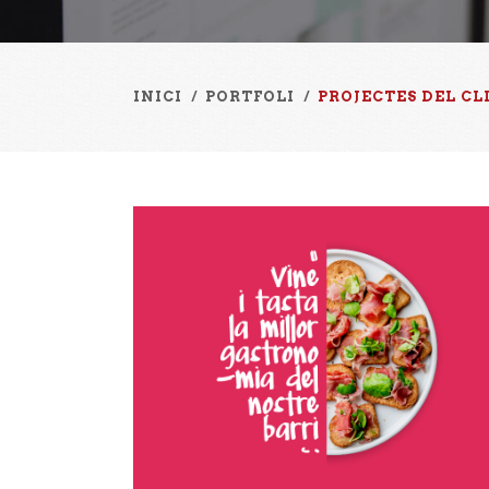
INICI
/
PORTFOLI
/
PROJECTES DEL C
Tapitast 2022
Disseny Gràfic, Publicitat Exterior