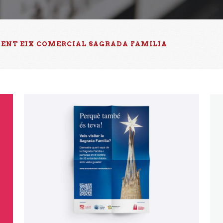
LIENT EIX COMERCIAL SAGRADA FAMILIA
Perquè també és teva!
Disseny Gràfic, Publicitat Exterior