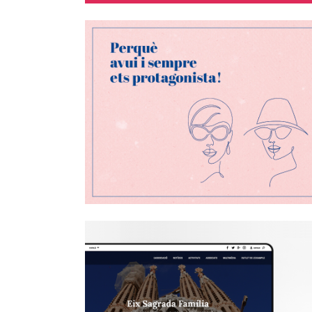
Dia de la Mare - Eix
Comercial Sagrada Família
Disseny Gràfic, Publicitat Exterior,
Xarxes Socials i Marketing
Eix Sagrada Família
Website