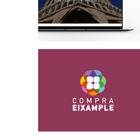
Disseny Web
Imatge Corporativa i Porta
Compra Eixample
Disseny Gràfic, Disseny Web, Xarxes
Socials i Marketing