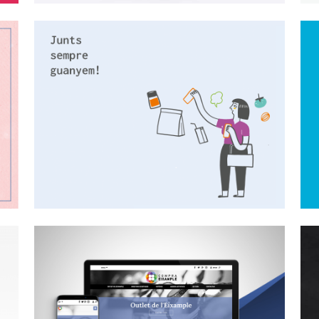
Campanya Junts sempre
guanyem!
Disseny Gràfic, Publicitat Exterior
L'Outlet de Compra
Eixample