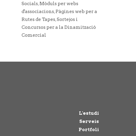
Socials
,
Mòduls per webs
d'associacions
,
Pàgines web per a
Rutes de Tapes
,
Sortejos i
Concursos per a la Dinamització
Comercial
L'estudi
Serveis
Portfoli