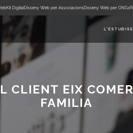
Web
Kit Digital
Disseny Web per Associacions
Disseny Web per ONGs
P
L'ESTUDI
SE
L CLIENT EIX COME
FAMILIA