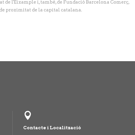
t de l'Eixample i, també, de Fundació Barcelona Comerç,
de proximitat de la capital catalana.
Contacte i Localització