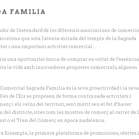
DA FAMILIA
dor de l'estendard de les diferents associacions de comerci
Barcelona que sota l'atenta mirada del temple de la Sagrada
ter i una important activitat comercial.
enta una oportunitat única de comprar envoltat de l'essència
tota la vida amb innovadores propostes comercials, algunes
x Comercial Sagrada Família és la seva proactividad i la seva
. Des de l'Eix es proposen de forma continuada activitats i
rç i els veïns del territori, sent mèrit seu el fet d’haver
u del districte, cites com les mostres de comerç al carrer de 
itast o el Tren del Comerç en època nadalenca.
a Eixample, la primera plataforma de promocions, ofertes 