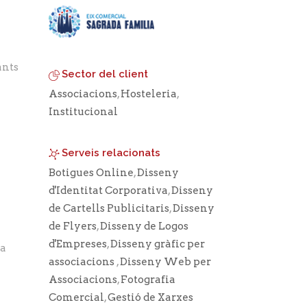
ants
Sector del client
Associacions
,
Hosteleria
,
Institucional
Serveis relacionats
Botigues Online
,
Disseny
d'Identitat Corporativa
,
Disseny
de Cartells Publicitaris
,
Disseny
de Flyers
,
Disseny de Logos
d'Empreses
,
Disseny gràfic per
la
associacions
,
Disseny Web per
Associacions
,
Fotografia
i
Comercial
,
Gestió de Xarxes