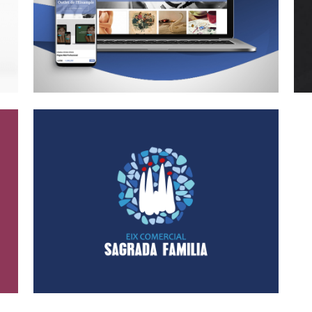
Disseny Web, E-commerce
l
Pàgina Web Eix Comercial
Sagrada Família
Disseny Gràfic, Disseny Web, Identitat
Corporativa