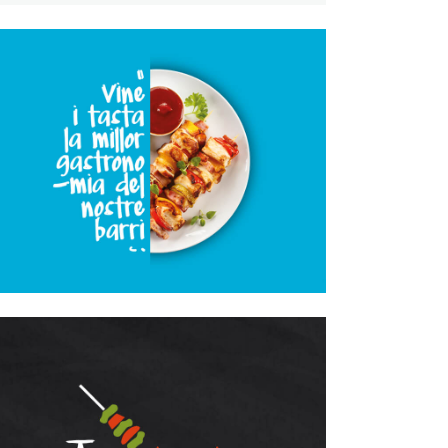
Tapitast 2020
Disseny Gràfic
Ruta de Tapes Tapitast