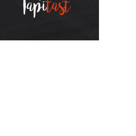
Disseny Gràfic, Disseny Web, Identitat
Corporativa