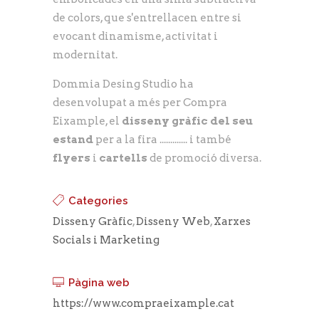
de colors, que s'entrellacen entre si
evocant dinamisme, activitat i
modernitat.
Dommia Desing Studio ha
desenvolupat a més per Compra
Eixample, el
disseny gràfic del seu
estand
per a la fira ............. i també
flyers
i
cartells
de promoció diversa.
Categories
Disseny Gràfic
,
Disseny Web
,
Xarxes
Socials i Marketing
Pàgina web
https://www.compraeixample.cat