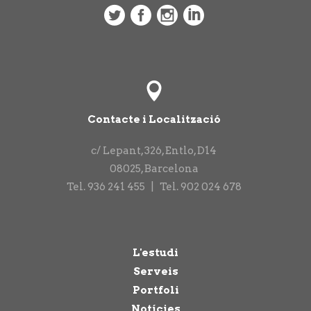
Contacte i Localització
c/ Lepant, 326, Entlo, D14
08025
,
Barcelona
Tel.
936 241 455
|
Tel.
902 024 678
L'estudi
Serveis
Portfoli
Notícies