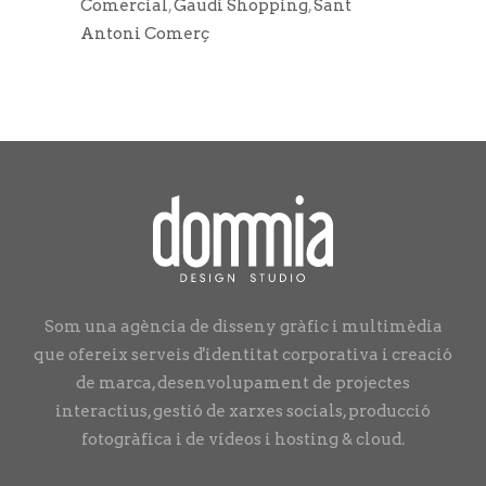
Comercial
,
Gaudí Shopping
,
Sant
Antoni Comerç
Som una agència de disseny gràfic i multimèdia
que ofereix serveis d'identitat corporativa i creació
de marca, desenvolupament de projectes
interactius, gestió de xarxes socials, producció
fotogràfica i de vídeos i hosting & cloud.