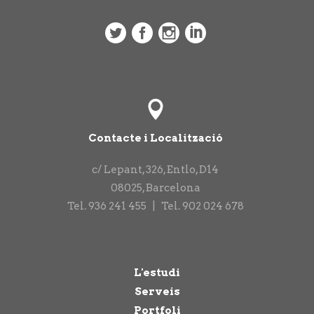
Contacte i Localització
c/ Lepant, 326, Entlo, D14
08025
,
Barcelona
Tel.
936 241 455
|
Tel.
902 024 678
L'estudi
Serveis
Portfoli