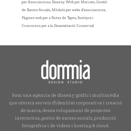
,
,
per Associacions
Disseny Web per Mercats
Gestió
,
,
de Xarxes Socials
Mòduls per webs d'associacions
,
Pàgines web per a Rutes de Tapes
Sortejos i
Concursos per a la Dinamització Comercial
Som una agència de disseny gràfic i multimèdia
que ofereix serveis d'identitat corporativa i creació
de marca, desenvolupament de projectes
interactius, gestió de xarxes socials, producció
fotogràfica i de vídeos i hosting & cloud.