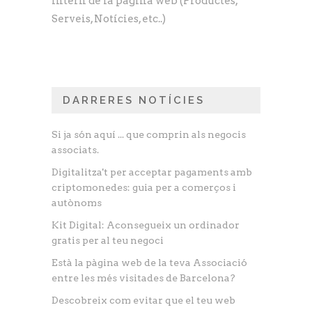
intern de la pàgina web (Productes,
Serveis, Notícies, etc..)
DARRERES NOTÍCIES
Si ja són aquí ... que comprin als negocis
associats.
Digitalitza't per acceptar pagaments amb
criptomonedes: guia per a comerços i
autònoms
Kit Digital: Aconsegueix un ordinador
gratis per al teu negoci
Està la pàgina web de la teva Associació
entre les més visitades de Barcelona?
Descobreix com evitar que el teu web